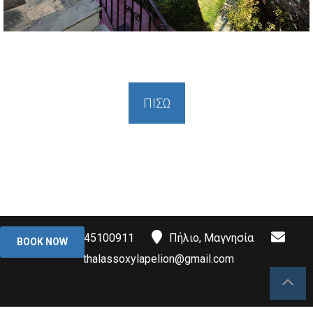
ΠΙΣΩ
+30 6945100911
Πήλιο, Μαγνησία
BOOK NOW
thalassoxylapelion@gmail.com